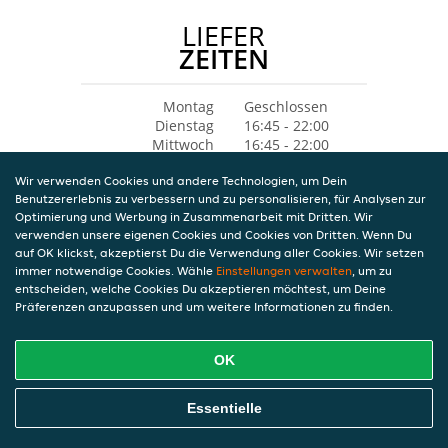
LIEFER
ZEITEN
Montag
Geschlossen
Dienstag
16:45 - 22:00
Mittwoch
16:45 - 22:00
Donnerstag
16:45 - 22:00
Wir verwenden Cookies und andere Technologien, um Dein
Freitag
16:45 - 22:30
Benutzererlebnis zu verbessern und zu personalisieren, für Analysen zur
Samstag
16:30 - 23:00
Optimierung und Werbung in Zusammenarbeit mit Dritten. Wir
Sonntag
16:00 - 21:45
verwenden unsere eigenen Cookies und Cookies von Dritten. Wenn Du
auf OK klickst, akzeptierst Du die Verwendung aller Cookies. Wir setzen
immer notwendige Cookies. Wähle
Einstellungen verwalten
, um zu
entscheiden, welche Cookies Du akzeptieren möchtest, um Deine
Präferenzen anzupassen und um weitere Informationen zu finden.
OK
Essentielle